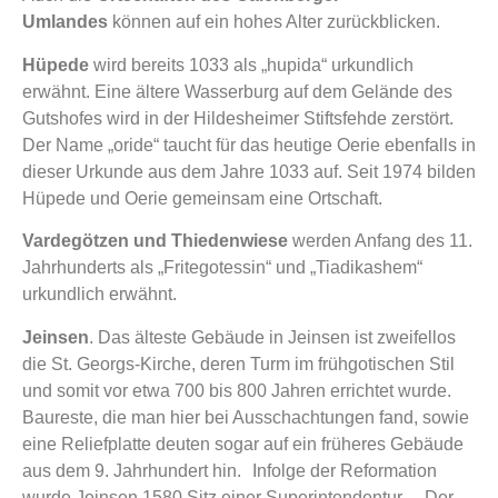
Umlandes
können auf ein hohes Alter zurückblicken.
Hüpede
wird bereits 1033 als „hupida“ urkundlich
erwähnt. Eine ältere Wasserburg auf dem Gelände des
Gutshofes wird in der Hildesheimer Stiftsfehde zerstört.
Der Name „oride“ taucht für das heutige Oerie ebenfalls in
dieser Urkunde aus dem Jahre 1033 auf. Seit 1974 bilden
Hüpede und Oerie gemeinsam eine Ortschaft.
Vardegötzen und Thiedenwiese
werden Anfang des 11.
Jahrhunderts als „Fritegotessin“ und „Tiadikashem“
urkundlich erwähnt.
Jeinsen
. Das älteste Gebäude in Jeinsen ist zweifellos
die St. Georgs-Kirche, deren Turm im frühgotischen Stil
und somit vor etwa 700 bis 800 Jahren errichtet wurde.
Baureste, die man hier bei Ausschachtungen fand, sowie
eine Reliefplatte deuten sogar auf ein früheres Gebäude
aus dem 9. Jahrhundert hin. Infolge der Reformation
wurde Jeinsen 1580 Sitz einer Superintendentur. – Der